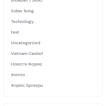
showbet 1 3690
Sober living
Technology
test
Uncategorized
Vietnam Casino1
Новости Форекс
Финтех
Форекс Брокеры