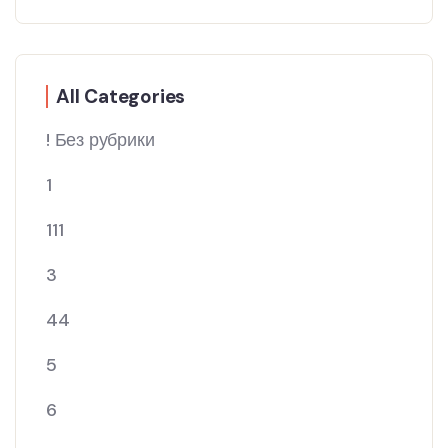
All Categories
! Без рубрики
1
111
3
44
5
6