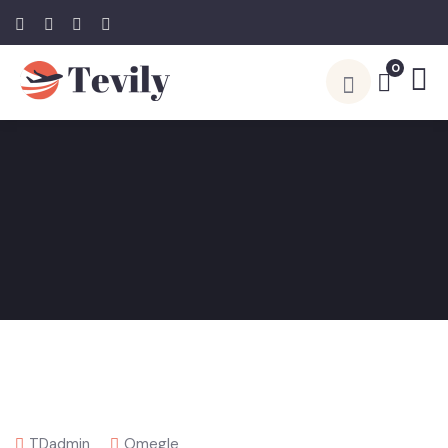
0
TDadmin
Omegle