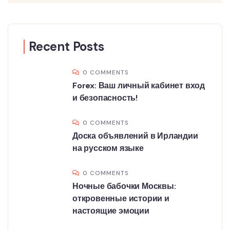
Recent Posts
0 COMMENTS
Forex: Ваш личный кабинет вход
и безопасность!
0 COMMENTS
Доска объявлений в Ирландии
на русском языке
0 COMMENTS
Ночные бабочки Москвы:
откровенные истории и
настоящие эмоции