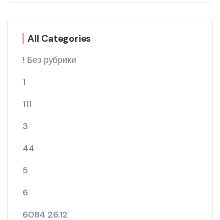
All Categories
! Без рубрики
1
111
3
44
5
6
6084 26.12