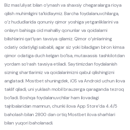
Biz mas’uliyat bilan o’ynash va shaxsiy chegaralarga rioya
qilish muhimligini ta’kidlaymiz. Barcha foydalanuvchilarga,
o’z hududlarida qonuniy qimor yoshiga yetganliklarini va
onlayn bahisga oid mahalliy qonunlar va qoidalarni
bilishlarini qat’iyan tavsiya qilamiz. Qimor o’yinlarining
odatiy odatiyligi sababli, agar siz yoki biladigan biron kimsa
qimor odatiga duch kelgan bo’lsa, mutaxassis tashkilotdan
yordam so’rash tavsiya etiladi. Saytimizdan foydalanish
sizning shartlarimiz va qoidalarimizni qabul qilishingizni
anglatadi. Mostbet shuningdek, iOS va Android uchun ilova
taklif qiladi, uni yuklash mobil brauzerga qaraganda tezroq
bo’ladi. Boshqa foydalanuvchilar ham ilovadagi
tajribalaridan mamnun, chunki ilova App Store’da 4.4/5
baholash bilan 2800 dan ortiq Mostbet ilova sharhlari
bilan yuqori baholanadi.