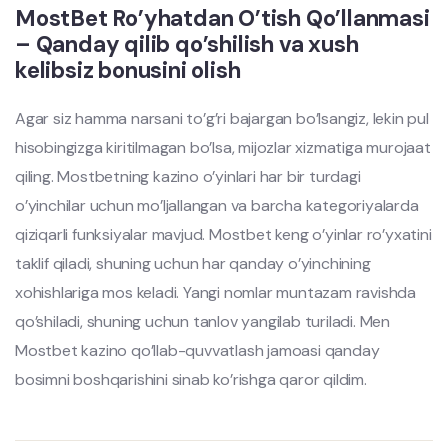
MostBet Ro’yhatdan O’tish Qo’llanmasi
– Qanday qilib qo’shilish va xush
kelibsiz bonusini olish
Agar siz hamma narsani to’g’ri bajargan bo’lsangiz, lekin pul
hisobingizga kiritilmagan bo’lsa, mijozlar xizmatiga murojaat
qiling. Mostbetning kazino o’yinlari har bir turdagi
o’yinchilar uchun mo’ljallangan va barcha kategoriyalarda
qiziqarli funksiyalar mavjud. Mostbet keng o’yinlar ro’yxatini
taklif qiladi, shuning uchun har qanday o’yinchining
xohishlariga mos keladi. Yangi nomlar muntazam ravishda
qo’shiladi, shuning uchun tanlov yangilab turiladi. Men
Mostbet kazino qo’llab-quvvatlash jamoasi qanday
bosimni boshqarishini sinab ko’rishga qaror qildim.