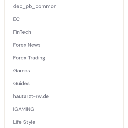
dec_pb_common
EC
FinTech
Forex News
Forex Trading
Games
Guides
hautarzt-rw.de
IGAMING
Life Style