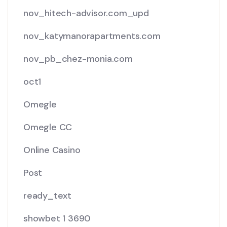
nov_hitech-advisor.com_upd
nov_katymanorapartments.com
nov_pb_chez-monia.com
oct1
Omegle
Omegle CC
Online Casino
Post
ready_text
showbet 1 3690