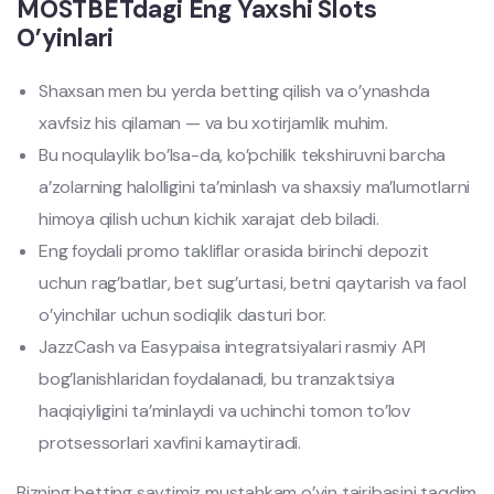
MOSTBETdagi Eng Yaxshi Slots
O’yinlari
Shaxsan men bu yerda betting qilish va o’ynashda
xavfsiz his qilaman — va bu xotirjamlik muhim.
Bu noqulaylik bo’lsa-da, ko’pchilik tekshiruvni barcha
a’zolarning halolligini ta’minlash va shaxsiy ma’lumotlarni
himoya qilish uchun kichik xarajat deb biladi.
Eng foydali promo takliflar orasida birinchi depozit
uchun rag’batlar, bet sug’urtasi, betni qaytarish va faol
o’yinchilar uchun sodiqlik dasturi bor.
JazzCash va Easypaisa integratsiyalari rasmiy API
bog’lanishlaridan foydalanadi, bu tranzaktsiya
haqiqiyligini ta’minlaydi va uchinchi tomon to’lov
protsessorlari xavfini kamaytiradi.
Bizning betting saytimiz mustahkam o’yin tajribasini taqdim