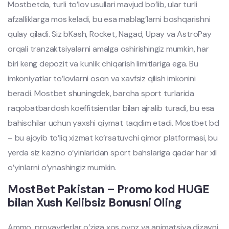
Mostbetda, turli to’lov usullari mavjud bo’lib, ular turli
afzalliklarga mos keladi, bu esa mablag’larni boshqarishni
qulay qiladi. Siz bKash, Rocket, Nagad, Upay va AstroPay
orqali tranzaktsiyalarni amalga oshirishingiz mumkin, har
biri keng depozit va kunlik chiqarish limitlariga ega. Bu
imkoniyatlar to’lovlarni oson va xavfsiz qilish imkonini
beradi. Mostbet shuningdek, barcha sport turlarida
raqobatbardosh koeffitsientlar bilan ajralib turadi, bu esa
bahischilar uchun yaxshi qiymat taqdim etadi. Mostbet bd
– bu ajoyib to’liq xizmat ko’rsatuvchi qimor platformasi, bu
yerda siz kazino o’yinlaridan sport bahslariga qadar har xil
o’yinlarni o’ynashingiz mumkin.
MostBet Pakistan – Promo kod HUGE
bilan Xush Kelibsiz Bonusni Oling
Ammo, provayderlar o’ziga xos ovoz va animatsiya dizayni